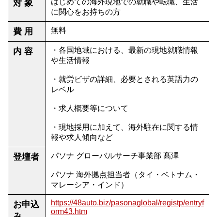
はじめての海外現地での就職や転職、生活
対 象
に関心をお持ちの方
無料
費 用
・各国地域における、最新の現地就職情報
内 容
や生活情報
・就労ビザの詳細、必要とされる英語力の
レベル
・求人概要等について
・現地採用に加えて、海外駐在に関する情
報や求人傾向など
パソナ グローバルサーチ事業部 髙澤
登壇者
パソナ 海外拠点担当者（タイ・ベトナム・
マレーシア・インド）
https://48auto.biz/pasonaglobal/registp/entryf
お申込
orm43.htm
み