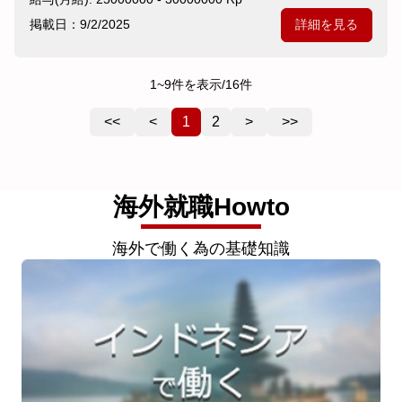
掲載日：9/2/2025
詳細を見る
1
~
9
件を表示/
16
件
<<
<
1
2
>
>>
海外就職Howto
海外で働く為の基礎知識